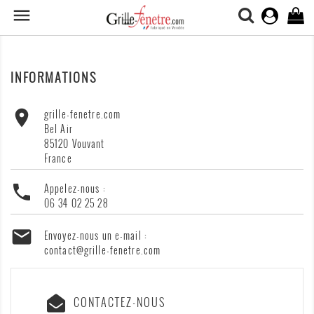

0
INFORMATIONS

grille-fenetre.com
Bel Air
85120 Vouvant
France

Appelez-nous :
06 34 02 25 28

Envoyez-nous un e-mail :
contact@grille-fenetre.com
CONTACTEZ-NOUS